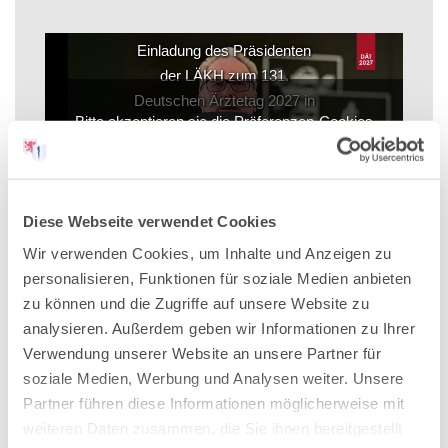
Einladung des Präsidenten
der LÄKH zum 131.
Deutschen Ärztetag 2027 in
Bitte akzeptieren sie die Präferenzen-Cookies
Wiesbaden
um dieses Video zu sehen.
Diese Webseite verwendet Cookies
Wir verwenden Cookies, um Inhalte und Anzeigen zu
Dr. med. Edgar Pinkowski, Präsident der
personalisieren, Funktionen für soziale Medien anbieten
Landesärztekammer Hessen, lädt die Delegierten der
zu können und die Zugriffe auf unsere Website zu
deutschen Ärztekammern zum DÄT 2027 ein, dem
analysieren. Außerdem geben wir Informationen zu Ihrer
"Deutschen Ärztetag der kurzen Wege".
Verwendung unserer Website an unsere Partner für
soziale Medien, Werbung und Analysen weiter. Unsere
Partner führen diese Informationen möglicherweise mit
weiteren Daten zusammen, die Sie ihnen bereitgestellt